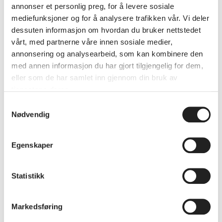
annonser et personlig preg, for å levere sosiale
Ta kontakt og sjekk ut hva som skjer hos
mediefunksjoner og for å analysere trafikken vår. Vi deler
dessuten informasjon om hvordan du bruker nettstedet
dem. En fin måte å lære mer om hage og
vårt, med partnerne våre innen sosiale medier,
dyrking, og ikke minst treffe hyggelige
annonsering og analysearbeid, som kan kombinere den
folk.
med annen informasjon du har gjort tilgjengelig for dem,
eller som de har samlet inn gjennom din bruk av
tjenestene deres.
Samtykkevalg
Nødvendig
Egenskaper
Statistikk
Markedsføring