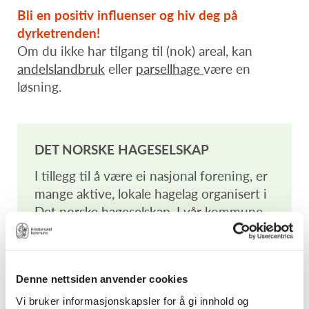
Bli en positiv influenser og hiv deg på
dyrketrenden!
Om du ikke har tilgang til (nok) areal, kan
andelslandbruk
eller
parsellhage
være en
løsning.
DET NORSKE HAGESELSKAP
I tillegg til å være ei nasjonal forening, er
mange aktive, lokale hagelag organisert i
Det norske hageselskap
. I vår kommune
har vi disse tre:
Sogndalen hagelag
Søgne hagelag
Denne nettsiden anvender cookies
Hageselskapet Kristiansand
Vi bruker informasjonskapsler for å gi innhold og