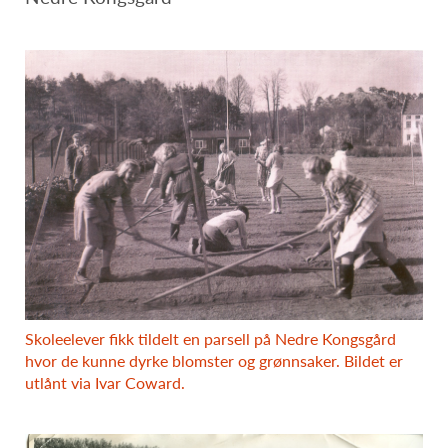
Skoleelever fikk tildelt en parsell på Nedre Kongsgård
hvor de kunne dyrke blomster og grønnsaker. Bildet er
utlånt via Ivar Coward.