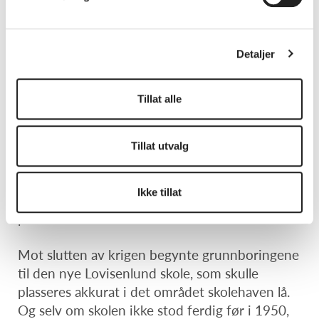
parsellen på Nedre Lund.
Her var det gode forhold etter at jorden hadde
Detaljer
blitt opparbeidet og gjødslet. Denne parsellen
var en populær skolehave for barna og var i full
virksomhet i krigsårene.
Tillat alle
Bildet er utlånt via Øystein Justvik.
Tillat utvalg
Her ser vi elever i full gang med luking og
Ikke tillat
høsting foran redskapshuset på Lovisenlund-
parsellen.
Mot slutten av krigen begynte grunnboringene
til den nye Lovisenlund skole, som skulle
plasseres akkurat i det området skolehaven lå.
Og selv om skolen ikke stod ferdig før i 1950,