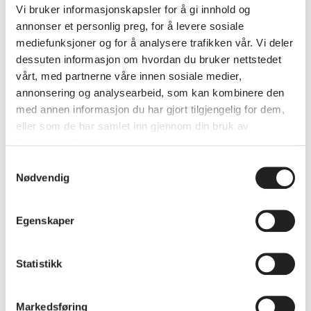
formannskapet at skolehaven kunne flytte
Vi bruker informasjonskapsler for å gi innhold og
igjen.
annonser et personlig preg, for å levere sosiale
mediefunksjoner og for å analysere trafikken vår. Vi deler
dessuten informasjon om hvordan du bruker nettstedet
vårt, med partnerne våre innen sosiale medier,
annonsering og analysearbeid, som kan kombinere den
med annen informasjon du har gjort tilgjengelig for dem,
eller som de har samlet inn gjennom din bruk av
tjenestene deres.
Samtykkevalg
Nødvendig
Egenskaper
Statistikk
I 1931 flyttet skolehaven til Lovisenlund-
Markedsføring