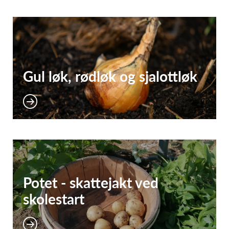
Gul løk, rødløk og sjalottløk
Potet - skattejakt ved
skolestart