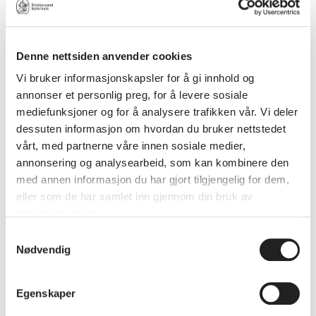
Denne nettsiden anvender cookies
Vi bruker informasjonskapsler for å gi innhold og
annonser et personlig preg, for å levere sosiale
mediefunksjoner og for å analysere trafikken vår. Vi deler
dessuten informasjon om hvordan du bruker nettstedet
Rabarbra - syrlig og tidlig
vårt, med partnerne våre innen sosiale medier,
annonsering og analysearbeid, som kan kombinere den
med annen informasjon du har gjort tilgjengelig for dem,
eller som de har samlet inn gjennom din bruk av
tjenestene deres.
Samtykkevalg
Samarbeid
Nødvendig
Det er mange som som synes at hage og
dyrking er spennende og gjerne vil bidra. Dyrk
Egenskaper
de gode samarbeidene, for eksempel med: