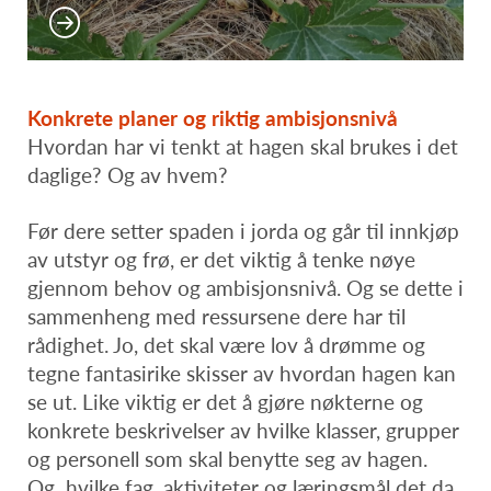
Konkrete planer og riktig ambisjonsnivå
Hvordan har vi tenkt at hagen skal brukes i det
daglige? Og av hvem?
Før dere setter spaden i jorda og går til innkjøp
av utstyr og frø, er det viktig å tenke nøye
gjennom behov og ambisjonsnivå. Og se dette i
sammenheng med ressursene dere har til
rådighet. Jo, det skal være lov å drømme og
tegne fantasirike skisser av hvordan hagen kan
se ut. Like viktig er det å gjøre nøkterne og
konkrete beskrivelser av hvilke klasser, grupper
og personell som skal benytte seg av hagen.
Og hvilke fag, aktiviteter og læringsmål det da