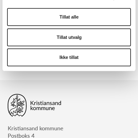
Tillat alle
skolehage
barnehagehage
Tillat utvalg
Publisert: 2. februar 2026 10:38
Oppdatert: 28. juli 2026 13:10
Ikke tillat
Kristiansand kommune
Postboks 4