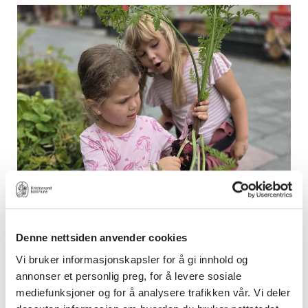
Denne nettsiden anvender cookies
I 2026 oppretter Kristiansand
Vi bruker informasjonskapsler for å gi innhold og
kommune ei ordning for mer dyrking i
annonser et personlig preg, for å levere sosiale
skoler og barnehager. Det er satt av kr
mediefunksjoner og for å analysere trafikken vår. Vi deler